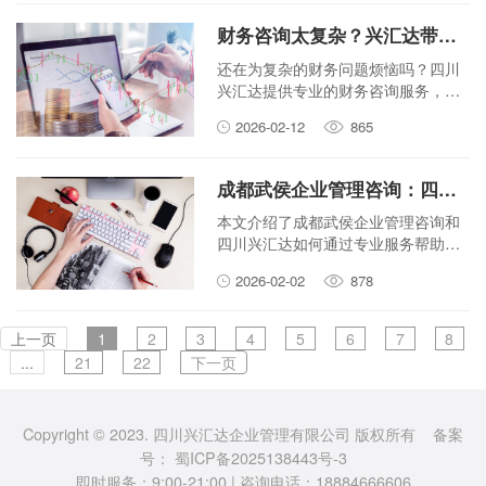
财务咨询太复杂？兴汇达带你理解四川兴汇达的专业服务！
还在为复杂的财务问题烦恼吗？四川
兴汇达提供专业的财务咨询服务，帮
助企业轻松解决财务难题，实现稳健
2026-02-12
865
发展。
成都武侯企业管理咨询：四川兴汇达如何助力您的业务增长？
本文介绍了成都武侯企业管理咨询和
四川兴汇达如何通过专业服务帮助企
业实现业务增长。内容涵盖咨询的核
2026-02-02
878
心价值、兴汇达的特色优势以及具体
的助力方式，语言平实易懂。
上一页
1
2
3
4
5
6
7
8
...
21
22
下一页
Copyright © 2023. 四川兴汇达企业管理有限公司 版权所有 备案
号：
蜀ICP备2025138443号-3
即时服务：9:00-21:00 | 咨询电话：18884666606