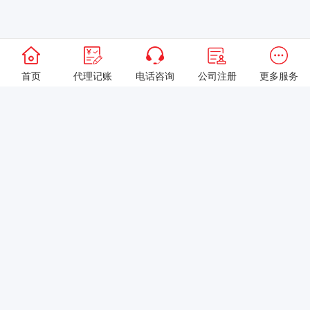
首页
代理记账
电话咨询
公司注册
更多服务
以上就是本站关于[变更经营范围快还是注册公司快？]的详细介绍。
如果您还有什么疑问或需求，请【立即咨询】客服或添加VX:
XXXXXX由我们的专业顾问免费为您解答。