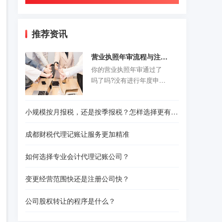
推荐资讯
营业执照年审流程与注意事项
你的营业执照年审通过了
吗了吗?没有进行年度申报
的老板们抓紧时间咯。以
前的旧企业年报制度正式
小规模按月报税，还是按季报税？怎样选择更有利？
取消，改为企业年度报告
公示制度，营业执照年审
成都财税代理记账让服务更加精准
公示时间是每年的1月1日-6
月30结束。精诚财税给诸
如何选择专业会计代理记账公司？
位创业者们准备了一份操
作指南，给那些不是很熟
变更经营范围快还是注册公司快？
悉怎样操作的人作为参
考。请往下看！
公司股权转让的程序是什么？