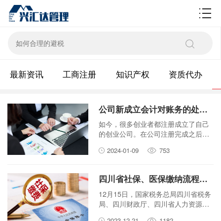
财税百科
最新资讯
工商注册
知识产权
资质代办
公司新成立会计对账务的处理应该注意哪些细节？
如今，很多创业者都注册成立了自己
的创业公司。在公司注册完成之后，
企业就进入了正式运营阶段。财务工
2024-01-09
753
作作为企业的一项基础性工作，是企
业经营发展的重要组成部分。那么，
对于刚刚成立的公司而言，新公司第
四川省社保、医保缴纳流程有调整！2024年1月1日起施行——
一个月做账应如何进行?又需要注意哪
些细节呢？
12月15日，国家税务总局四川省税务
局、四川财政厅、四川省人力资源和
社会保障厅、中国人民银行四川省分
2023-12-21
1182