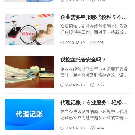
行、四川省医疗保障局联合发布《国
家税务总局四川省税务局 四川省财政
厅 四川省人力资源和社会保障厅 中国
企业需要申报哪些税种？不报税有什么后果？
人民银行四川省分行 四川省医疗保障
局关于优化调整社会保险费申报缴纳
众所周知，企业在经营期间会涉及到
流程的公告》。自2024年1月1日起，
记账报税等工作。而对于一些新成立
将用人单位现行的社会保险费申报缴
的企业来说，其在运营之初，通常对
2023-12-19
693
纳流程优化调整为直接自行向税务部
纳税申报这一问题不是很了解。因
门申报缴纳。不必在多部门间“来回
此，难免会存在这样的疑问，即：企
跑”。
业经营期间需要申报哪些税种？不报
税控盘托管安全吗？
税有什么后果？下面本文来带您对此
进行具体了解！
企业在经营期间出于业务需要开具发
票时，通常会涉及到税控盘这一设
备。而一些企业为了更规范地办理发
2023-12-15
455
票开具和抄报税等事宜，会选择将税
控盘委托给第三方代理机构来办理相
关操作。那么，税控盘托管安全吗？
代理记账：专业服务，轻松掌握财务状况
下面本文来带您对此进行具体了解！
在当今快速发展的商业环境中，代理
记账已经成为越来越多企业的首选财
务管理方式。代理记账能够为企业提
2023-12-13
434
供专业的财务服务，帮助企业更好地