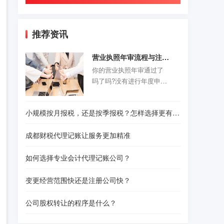
推荐资讯
营业执照年审流程与注意事项
你的营业执照年审通过了
吗了吗?没有进行年度申报
的老板们抓紧时间咯。以
前的旧企业年报制度正式
小规模按月报税，还是按季报税？怎样选择更有利？
取消，改为企业年度报告
公示制度，营业执照年审
成都财税代理记账让服务更加精准
公示时间是每年的1月1日-6
月30结束。精诚财税给诸
如何选择专业会计代理记账公司？
位创业者们准备了一份操
作指南，给那些不是很熟
变更经营范围快还是注册公司快？
悉怎样操作的人作为参
考。请往下看！
公司股权转让的程序是什么？