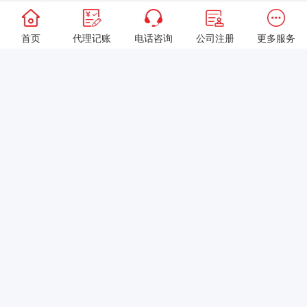
首页
代理记账
电话咨询
公司注册
更多服务
以上就是本站关于[成都注册代理记账公司发展迅猛 成中小企业坚实
后盾]的详细介绍。 如果您还有什么疑问或需求，请【立即咨询】客
服或添加VX: XXXXXX由我们的专业顾问免费为您解答。
相关标签：